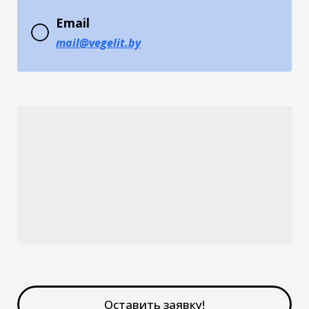
Email
mail@
vegelit
.by
Оставить заявку!